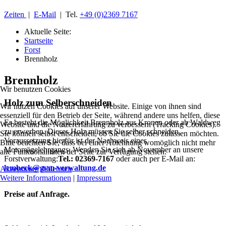
Zeiten
|
E-Mail
| Tel.
+49 (0)2369 7167
Aktuelle Seite:
Startseite
Forst
Brennholz
Brennholz
Wir benutzen Cookies
Holz zum Selberschneiden
Wir nutzen Cookies auf unserer Website. Einige von ihnen sind
essenziell für den Betrieb der Seite, während andere uns helfen, diese
Es besteht die Möglichkeit Brennholz aus Kronen oder ab Waldweg
Website und die Nutzererfahrung zu verbessern (Tracking Cookies).
zu erwerben. Dieses Holz müssen Sie selber schneiden.
Sie können selbst entscheiden, ob Sie die Cookies zulassen möchten.
Voraussetzung hierfür ist der Nachweis eines
Bitte beachten Sie, dass bei einer Ablehnung womöglich nicht mehr
Motorsägelehrgangs. Wenden Sie sich ab November an unsere
alle Funktionalitäten der Seite zur Verfügung stehen.
Forstverwaltung:
Tel.: 02369-7167
oder auch per E-Mail an:
lembeck@gvm-verwaltung.de
Akzeptieren
Ablehnen
Weitere Informationen
|
Impressum
Preise auf Anfrage.