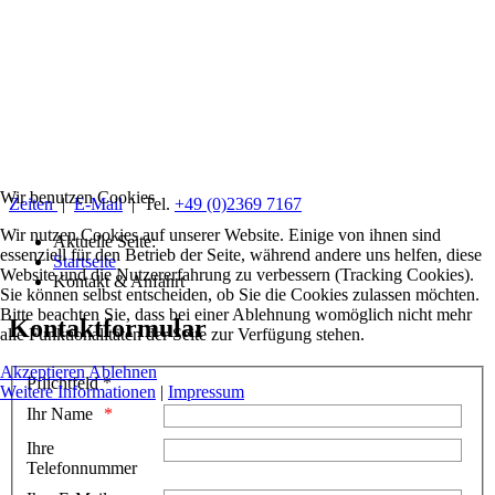
Wir benutzen Cookies
Zeiten
|
E-Mail
| Tel.
+49 (0)2369 7167
Wir nutzen Cookies auf unserer Website. Einige von ihnen sind
Aktuelle Seite:
essenziell für den Betrieb der Seite, während andere uns helfen, diese
Startseite
Website und die Nutzererfahrung zu verbessern (Tracking Cookies).
Kontakt & Anfahrt
Sie können selbst entscheiden, ob Sie die Cookies zulassen möchten.
Bitte beachten Sie, dass bei einer Ablehnung womöglich nicht mehr
Kontaktformular
alle Funktionalitäten der Seite zur Verfügung stehen.
Akzeptieren
Ablehnen
Pflichtfeld *
Weitere Informationen
|
Impressum
Ihr Name
Ihre
Telefonnummer