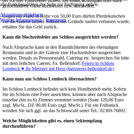
bis vor das Trauzimmer fahren, um Braut, Bräutigam oder stark
alle Funktionalitäten der Seite zur Verfügung stehen.
gehbehinderte Gäste abzusetzen bzw. abzuholen.
Akzeptieren
Ablehnen
Gegen ein Pfand in Höhe von 50,00 Euro dürfen Pferdekutschen
Weitere Informationen
|
Impressum
vor die Galerie fahren. Sobald das Gelände sauber verlassen wurde,
erhalten Sie das Geld zurück.
Kann die Hochzeitsfeier am Schloss ausgerichtet werden?
Nach Absprache kann in den Räumlichkeiten des ehemaligen
Restaurants und in der Galerie eine Hochzeitsfeier ausgerichtet
werden. Details zu Personenzahl, Catering etc. besprechen Sie bitte
mit dem örtlichen Caterer, Fa. Bellendorf:
Feiern in Schloss
Lembeck ♥ Ihr Metzger mit Herz (metzgerei-bellendorf.de)
Kann man am Schloss Lembeck übernachten?
Im Schloss Lembeck befindet sich kein Hotelbetrieb mehr. Sofern
Sie im Schloss eine Feier ausrichten, können aber nach Absprache
einzelne (bis zu 6) Zimmer vermietet werden (Suite 120,00 Euro
zzgl. MwSt., DZ 90,00 Euro zzgl. MwSt.). Für ein Frühstück
wenden Sie sich ggf. an das Schlosscafé unter Tel.: 02369-76892.
Welche Möglichkeiten gibt es, einen Sektempfang
durchzuführen?