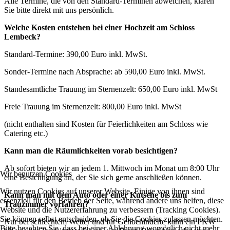
Alle Termine, die von den Standard-Terminen abweichen, klären
Sie bitte direkt mit uns persönlich.
Welche Kosten entstehen bei einer Hochzeit am Schloss
Lembeck?
Standard-Termine: 390,00 Euro inkl. MwSt.
Sonder-Termine nach Absprache: ab 590,00 Euro inkl. MwSt.
Standesamtliche Trauung im Sternenzelt: 650,00 Euro inkl. MwSt
Freie Trauung im Sternenzelt: 800,00 Euro inkl. MwSt
(nicht enthalten sind Kosten für Feierlichkeiten am Schloss wie
Catering etc.)
Kann man die Räumlichkeiten vorab besichtigen?
Ab sofort bieten wir an jedem 1. Mittwoch im Monat um 8:00 Uhr
Wir benutzen Cookies
eine Besichtigung an, der Sie sich gerne anschließen können.
Wir nutzen Cookies auf unserer Website. Einige von ihnen sind
Kann man mit dem Auto oder einer Kutsche bis zum
essenziell für den Betrieb der Seite, während andere uns helfen, diese
Trauzimmer vorfahren?
Website und die Nutzererfahrung zu verbessern (Tracking Cookies).
Sie können selbst entscheiden, ob Sie die Cookies zulassen möchten.
Nur bei schlechtem Wetter und für Gehbehinderte kann ein PKW
Bitte beachten Sie, dass bei einer Ablehnung womöglich nicht mehr