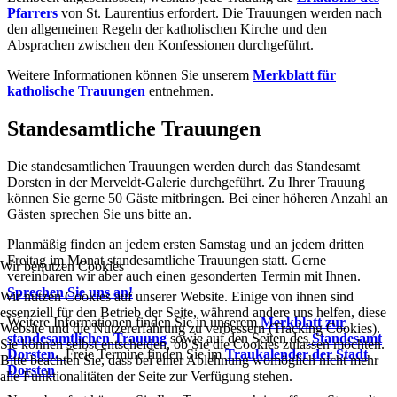
Pfarrers
von St. Laurentius erfordert. Die Trauungen werden nach
den allgemeinen Regeln der katholischen Kirche und den
Absprachen zwischen den Konfessionen durchgeführt.
Weitere Informationen können Sie unserem
Merkblatt für
katholische Trauungen
entnehmen.
Standesamtliche Trauungen
Die standesamtlichen Trauungen werden durch das Standesamt
Dorsten in der Merveldt-Galerie durchgeführt. Zu Ihrer Trauung
können Sie gerne 50 Gäste mitbringen. Bei einer höheren Anzahl an
Gästen sprechen Sie uns bitte an.
Planmäßig finden an jedem ersten Samstag und an jedem dritten
Freitag im Monat standesamtliche Trauungen statt. Gerne
Wir benutzen Cookies
vereinbaren wir aber auch einen gesonderten Termin mit Ihnen.
Sprechen Sie uns an!
Wir nutzen Cookies auf unserer Website. Einige von ihnen sind
essenziell für den Betrieb der Seite, während andere uns helfen, diese
Weitere Informationen finden Sie in unserem
Merkblatt zur
Website und die Nutzererfahrung zu verbessern (Tracking Cookies).
standesamtlichen Trauung
sowie auf den Seiten des
Standesamt
Sie können selbst entscheiden, ob Sie die Cookies zulassen möchten.
Dorsten.
Freie Termine finden Sie im
Traukalender der Stadt
Bitte beachten Sie, dass bei einer Ablehnung womöglich nicht mehr
Dorsten
alle Funktionalitäten der Seite zur Verfügung stehen.