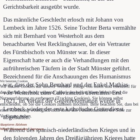
Gerichtsbarkeit ausgeübt wurde.
Das männliche Geschlecht erlosch mit Johann von
Lembeck im Jahre 1526. Seine Tochter Berta vermählte
sich mit Bernhard von Westerholt aus dem
benachbarten Vest Recklinghausen, der ein Vertrauter
des Fürstbischofs von Münster war. In dieser
Eigenschaft hatte er auch die Verhandlungen mit den
aufrührerischen Täufern in der Stadt Münster geführt.
Bezeichnend für die Anschauungen des Humanismus
Wir benutzen Cookies
war, dass der Sohn Bernhard und der Enkel Mathias
Wir nutzen Cookies auf unserer Website. Einige von ihnen sind essenziell für
von Westerholt zum Calivinismus übertraten. Erst
den Betrieb der Seite, während andere uns helfen, diese Website und die
Nutzererfahrung zu verbessern (Tracking Cookies). Sie können selbst
1621, im Verlauf der Gegenreformation wurde in
entscheiden, ob Sie die Cookies zulassen möchten. Bitte beachten Sie, dass bei
Lembeck wieder der erste katholische Gottesdienst
einer Ablehnung womöglich nicht mehr alle Funktionalitäten der Seite zur
abgehalten.
Verfügung stehen.
Akzeptieren
Ablehnen
Während des spanisch-niederländischen Krieges und in
Weitere Informationen
|
Impressum
den folgenden Jahren des Dreißigjährigen Krieges hatte