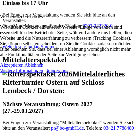
Einlass bis 17 Uhr
Bei Fragen zur Veranstaltung wenden Sie sich bitte an den
Wir benutzen Cookies
Veranstalter:
OpenMind ManagementService Telefon:
0202-283220-0
Wir nutzen Cookies auf unserer Website. Einige von ihnen sind
essenziell für den Betrieb der Seite, während andere uns helfen, diese
Website und die Nutzererfahrung zu verbessern (Tracking Cookies).
Sie können selbst entscheiden, ob Sie die Cookies zulassen möchten.
Weiterlesen: Indian Summer
Bitte beachten Sie, dass bei einer Ablehnung womöglich nicht mehr
alle Funktionalitäten der Seite zur Verfügung stehen.
Mittelalterspektakel
Akzeptieren
Ablehnen
Weitere Informationen
|
Impressum
Mittelalterliches
Ritterturnier Ostern auf Schloss
Lembeck / Dorsten:
Nächste Veranstaltung: Ostern 2027
(27.-29.03.2027)
Bei Fragen zur Veranstaltung "Mittelalterspektakel" wenden Sie sich
bitte an den Veranstalter:
pr@bc-gmbH.de
, Telefon:
03421 7788480