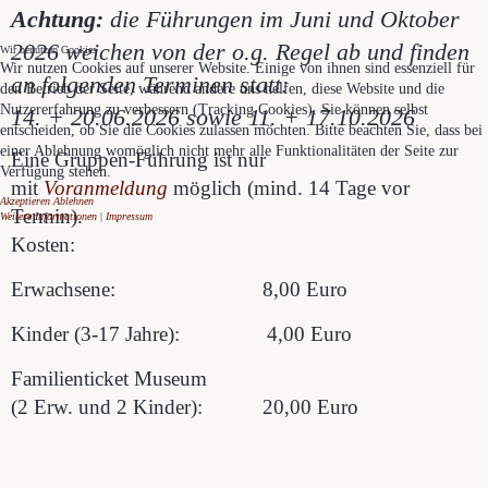
Achtung:
die Führungen im Juni und Oktober
2026 weichen von der o.g. Regel ab und finden
Wir benutzen Cookies
Wir nutzen Cookies auf unserer Website. Einige von ihnen sind essenziell für
an folgenden Terminen statt:
den Betrieb der Seite, während andere uns helfen, diese Website und die
Nutzererfahrung zu verbessern (Tracking Cookies). Sie können selbst
14. + 20.06.2026 sowie 11. + 17.10.2026
entscheiden, ob Sie die Cookies zulassen möchten. Bitte beachten Sie, dass bei
einer Ablehnung womöglich nicht mehr alle Funktionalitäten der Seite zur
Eine Gruppen-Führung ist nur
Verfügung stehen.
mit
Voranmeldung
möglich (mind. 14 Tage vor
Akzeptieren
Ablehnen
Termin).
Weitere Informationen
|
Impressum
Kosten:
Erwachsene: 8,00 Euro
Kinder (3-17 Jahre): 4,00 Euro
Familienticket Museum
(2 Erw. und 2 Kinder): 20,00 Euro