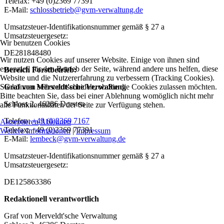
Telefax: +49 (0)2369 77391
E-Mail:
schlossbetrieb@gvm-verwaltung.de
Umsatzsteuer-Identifikationsnummer gemäß § 27 a
Umsatzsteuergesetz:
Wir benutzen Cookies
DE281848480
Wir nutzen Cookies auf unserer Website. Einige von ihnen sind
essenziell für den Betrieb der Seite, während andere uns helfen, diese
Bereich Forstbetrieb:
Website und die Nutzererfahrung zu verbessern (Tracking Cookies).
Sie können selbst entscheiden, ob Sie die Cookies zulassen möchten.
Graf von Merveldt'sche Verwaltung
Bitte beachten Sie, dass bei einer Ablehnung womöglich nicht mehr
Schloss 2, 46286 Dorsten
alle Funktionalitäten der Seite zur Verfügung stehen.
Telefon:
+49 (0)2369 7167
Akzeptieren
Ablehnen
Telefax: +49 (0)2369 77391
Weitere Informationen
|
Impressum
E-Mail:
lembeck@gvm-verwaltung.de
Umsatzsteuer-Identifikationsnummer gemäß § 27 a
Umsatzsteuergesetz:
DE125863386
Redaktionell verantwortlich
Graf von Merveldt'sche Verwaltung